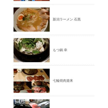
新潟ラーメン 石黒
もつ鍋 幸
七輪焼肉遊来